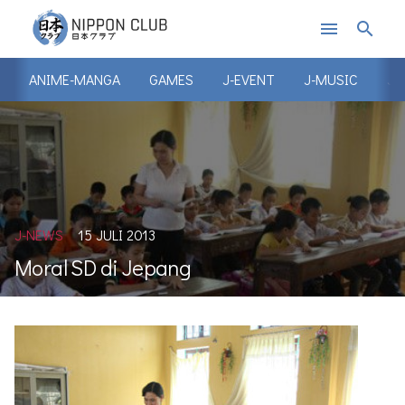
menu
search
ANIME-MANGA
GAMES
J-EVENT
J-MUSIC
J-
J-NEWS
15 JULI 2013
Moral SD di Jepang