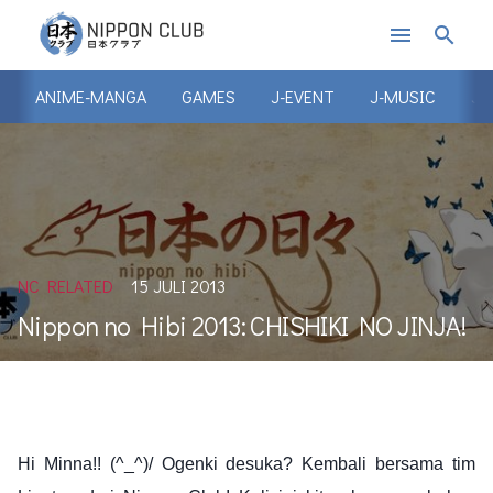
menu
search
ANIME-MANGA
GAMES
J-EVENT
J-MUSIC
J-
NC RELATED
15 JULI 2013
Nippon no Hibi 2013: CHISHIKI NO JINJA!
Hi Minna!! (^_^)/ Ogenki desuka?
Kembali bersama tim