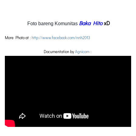
Baka Hito
xD
Foto bareng Komunitas
More Photo at
:
http://www.facebook.com/nnh2013
Documentation by
Agnicom
: