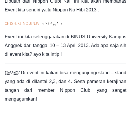
Liputan dari Nippon Club!
Kali ini kita akan membahas
Event kita sendiri yaitu Nippon No Hibi 2013 :
CHISHIKI NO JINJA !
<
ヽ(＾Д＾)ﾉ
Event ini kita selenggarakan di
BINUS University Kampus
Anggrek
dari tanggal 10 – 13 April 2013.
Ada apa saja sih
di event kita? ayo kita intip !
(≧∇≦)/ Di event ini kalian bisa mengunjungi stand – stand
yang ada di dilantai 2,3, dan 4. Serta pameran kerajinan
tangan dari member Nippon Club, yang sangat
mengagumkan!