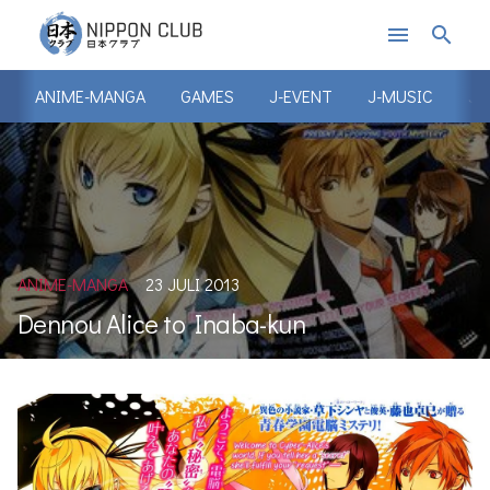
menu
search
ANIME-MANGA
GAMES
J-EVENT
J-MUSIC
J-
ANIME-MANGA
23 JULI 2013
Dennou Alice to Inaba-kun