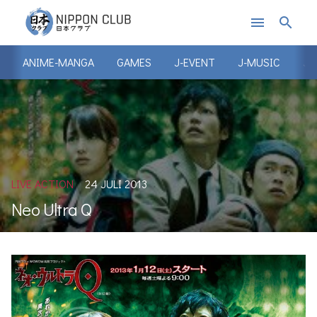
menu
search
ANIME-MANGA
GAMES
J-EVENT
J-MUSIC
J-
LIVE ACTION
24 JULI 2013
Neo Ultra Q