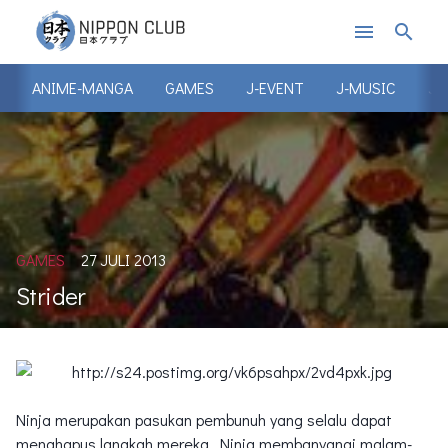
menu
search
ANIME-MANGA
GAMES
J-EVENT
J-MUSIC
J-
GAMES
27 JULI 2013
Strider
Ninja merupakan pasukan pembunuh yang selalu dapat
menghapus langkah mereka. Ninja membanyangi malam-