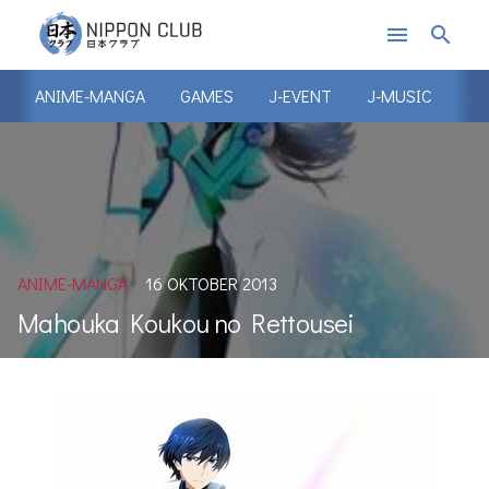
menu
search
ANIME-MANGA
GAMES
J-EVENT
J-MUSIC
J-
ANIME-MANGA
16 OKTOBER 2013
Mahouka Koukou no Rettousei