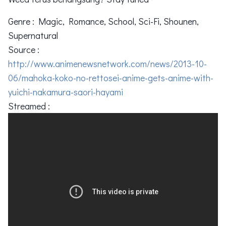
Genre : Magic, Romance, School, Sci-Fi, Shounen,
Supernatural
Source :
http://www.animenewsnetwork.com/news/2013-10-
06/mahoka-koko-no-rettosei-anime-gets-anime-with-
yuichi-nakamura-saori-hayami
Streamed :