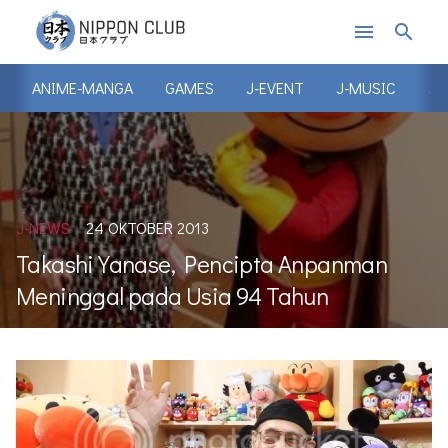
menu
search
ANIME-MANGA
GAMES
J-EVENT
J-MUSIC
J-
J-NEWS
24 OKTOBER 2013
Takashi Yanase, Pencipta Anpanman
Meninggal pada Usia 94 Tahun