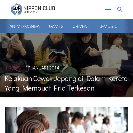
menu
search
ANIME-MANGA
GAMES
J-EVENT
J-MUSIC
J-
J-NEWS
17 JANUARI 2014
Kelakuan Cewek Jepang di Dalam Kereta
Yang Membuat Pria Terkesan