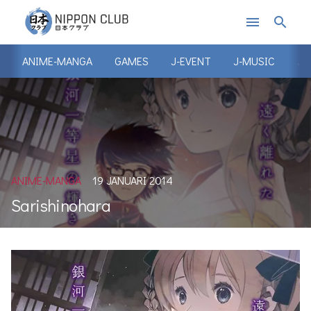
menu
search
ANIME-MANGA
GAMES
J-EVENT
J-MUSIC
J-
ANIME-MANGA
19 JANUARI 2014
Sarishinohara