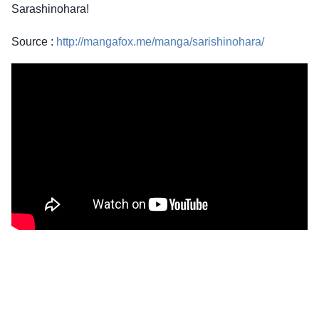
Sarashinohara!
Source :
http://mangafox.me/manga/sarishinohara/