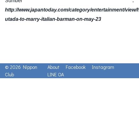
Sumber
:
http://www.japantoday.com/category/entertainment/view/h
utada-to-marry-italian-barman-on-may-23
© 2026 Nippon
About
Facebook
Instagram
Club
LINE OA