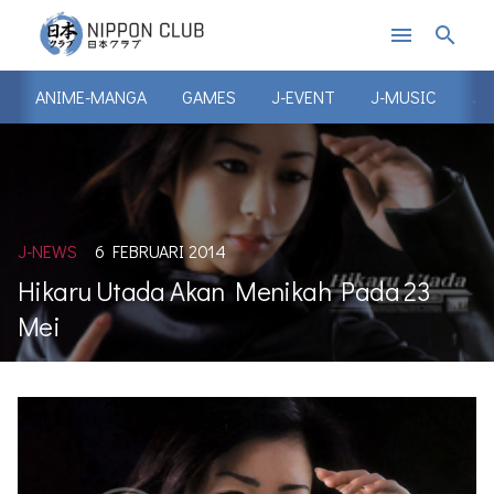
menu
search
ANIME-MANGA
GAMES
J-EVENT
J-MUSIC
J-
J-NEWS
6 FEBRUARI 2014
Hikaru Utada Akan Menikah Pada 23
Mei