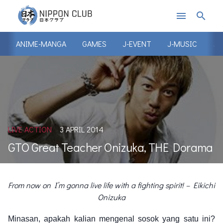
menu
search
ANIME-MANGA
GAMES
J-EVENT
J-MUSIC
J-
LIVE ACTION
3 APRIL 2014
GTO Great Teacher Onizuka, THE Dorama
From now on I’m gonna live life with a fighting spirit! – Eikichi
Onizuka
Minasan, apakah kalian mengenal sosok yang satu ini?