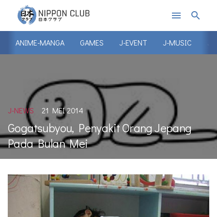
menu
search
ANIME-MANGA
GAMES
J-EVENT
J-MUSIC
J-
J-NEWS
21 MEI 2014
Gogatsubyou, Penyakit Orang Jepang
Pada Bulan Mei