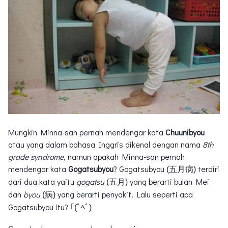
Mungkin Minna-san pernah mendengar kata
Chuunibyou
atau yang dalam bahasa Inggris dikenal dengan nama
8th
grade syndrome
, namun apakah Minna-san pernah
mendengar kata
Gogatsubyou
? Gogatsubyou
terdiri
(五月病)
dari dua kata yaitu
gogatsu
yang berarti bulan Mei
(五月)
dan
byou
yang berarti penyakit. Lalu seperti apa
(病)
Gogatsubyou itu?
｢(ﾟﾍﾟ)