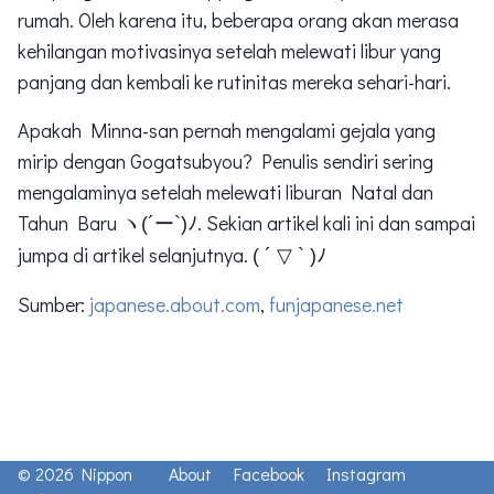
rumah. Oleh karena itu, beberapa orang akan merasa
kehilangan motivasinya setelah melewati libur yang
panjang dan kembali ke rutinitas mereka sehari-hari.
Apakah Minna-san pernah mengalami gejala yang
mirip dengan Gogatsubyou? Penulis sendiri sering
mengalaminya setelah melewati liburan Natal dan
Tahun Baru
. Sekian artikel kali ini dan sampai
ヽ(´ー`)ﾉ
jumpa di artikel selanjutnya.
( ´ ▽ ` )ﾉ
Sumber:
japanese.about.com
,
funjapanese.net
© 2026 Nippon
About
Facebook
Instagram