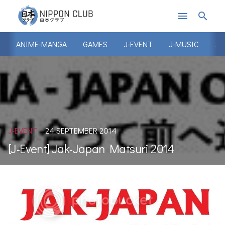
menu
search
ANIME-MANGA
GAMES
J-EVENT
J-MUSIC
J-
J-EVENT
24 SEPTEMBER 2014
[J-Event] Jak-Japan Matsuri 2014