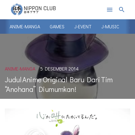
menu
search
ANIME-MANGA
GAMES
J-EVENT
J-MUSIC
J-
ANIME-MANGA
5 DESEMBER 2014
Judul Anime Original Baru Dari Tim
“Anohana” Diumumkan!