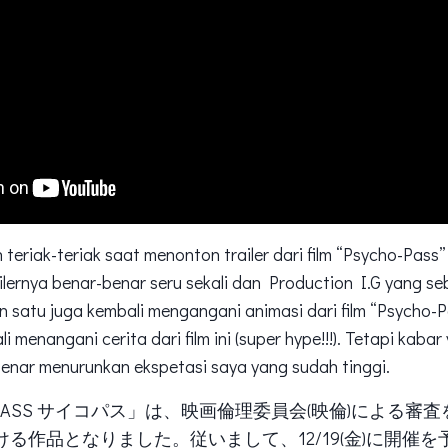
teriak-teriak saat menonton trailer dari film “Psycho-Pass”
ilernya benar-benar seru sekali dan Production I.G yang 
 satu juga kembali mengangani animasi dari film “Psycho-P
 menangani cerita dari film ini (super hype!!!). Tetapi kaba
benar menurunkan ekspetasi saya yang sudah tinggi.
-PASS サイコパス」は、映画倫理委員会(映倫)による審査を
る作品となりました。従いまして、12/19(金)に開催