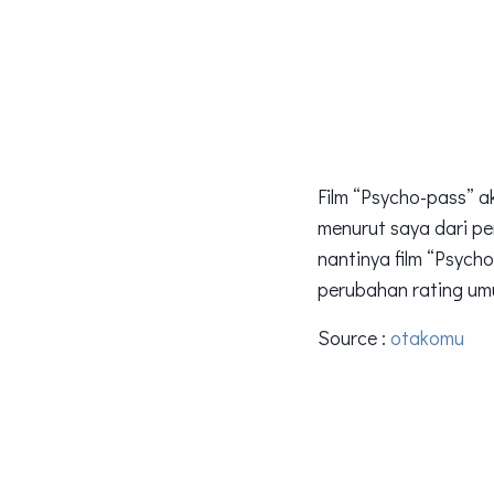
Film “Psycho-pass” ak
menurut saya dari pe
nantinya film “Psych
perubahan rating umu
Source :
otakomu