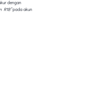
ukur dengan
an R18”
pada akun