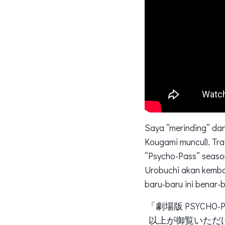
Saya “merinding” dan 
Kougami muncul). Tra
“Psycho-Pass” season
Urobuchi akan kembali
baru-baru ini benar-
「劇場版 PSYCHO
以上が御覧いただけ