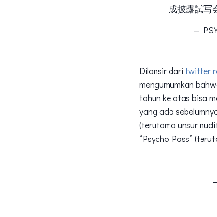
成披露試写
— PS
Dilansir dari
twitter 
mengumumkan bahwa ra
tahun ke atas bisa 
yang ada sebelumnya
(terutama unsur nud
“Psycho-Pass” (teru