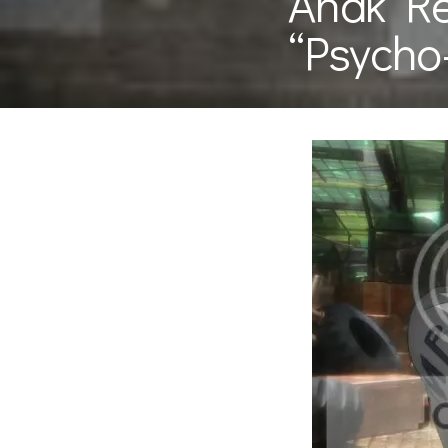
Anak Re
“Psycho