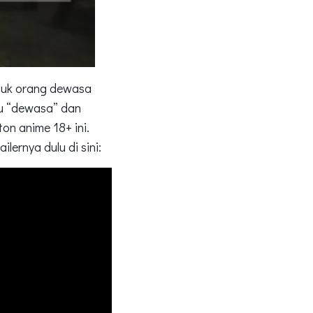
ntuk orang dewasa
au “dewasa” dan
on anime 18+ ini.
lernya dulu di sini: