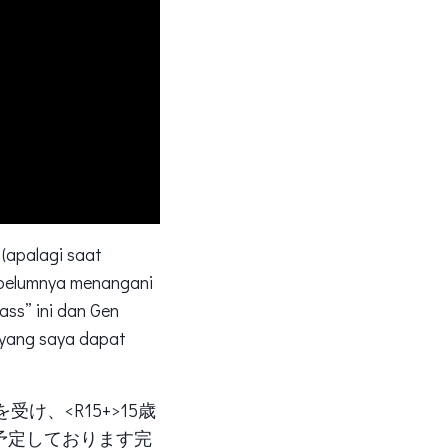
 (apalagi saat
sebelumnya menangani
ass” ini dan Gen
r yang saya dapat
受け、<R15+>15歳
を予定しております完