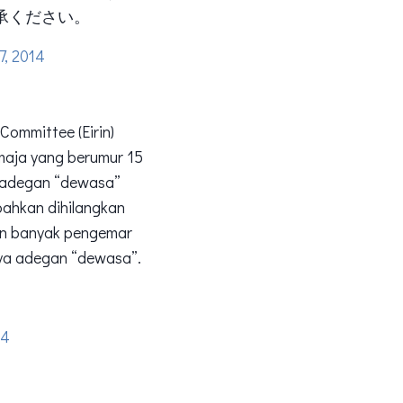
承ください。
7, 2014
Committee (Eirin)
maja yang berumur 15
n-adegan “dewasa”
bahkan dihilangkan
kan banyak pengemar
nya adegan “dewasa”.
14