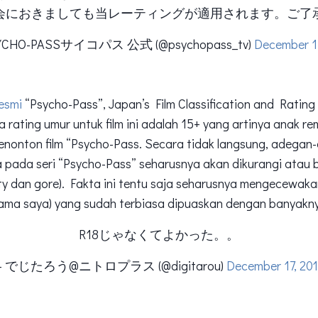
会におきましても当レーティングが適用されます。ご了
YCHO-PASSサイコパス 公式 (@psychopass_tv)
December 1
resmi
“Psycho-Pass”, Japan’s Film Classification and Rating 
ting umur untuk film ini adalah 15+ yang artinya anak re
menonton film “Psycho-Pass. Secara tidak langsung, adega
 pada seri “Psycho-Pass” seharusnya akan dikurangi atau 
ity dan gore). Fakta ini tentu saja seharusnya mengecewa
tama saya) yang sudah terbiasa dipuaskan dengan banyak
R18じゃなくてよかった。。
— でじたろう@ニトロプラス (@digitarou)
December 17, 20