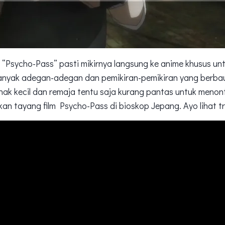
 “Psycho-Pass” pasti mikirnya langsung ke anime khusus u
 banyak adegan-adegan dan pemikiran-pemikiran yang berb
Anak kecil dan remaja tentu saja kurang pantas untuk menont
an tayang film Psycho-Pass di bioskop Jepang. Ayo lihat trai