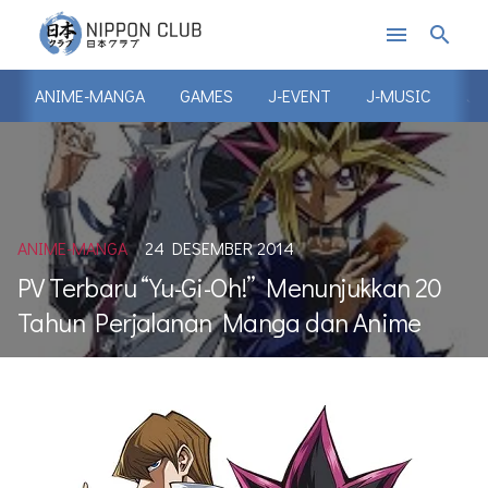
menu
search
ANIME-MANGA
GAMES
J-EVENT
J-MUSIC
J-
ANIME-MANGA
24 DESEMBER 2014
PV Terbaru “Yu-Gi-Oh!” Menunjukkan 20
Tahun Perjalanan Manga dan Anime