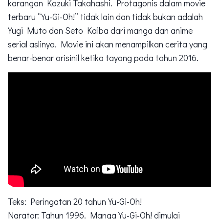
karangan Kazuki Takahashi. Protagonis dalam movie
terbaru “Yu-Gi-Oh!” tidak lain dan tidak bukan adalah
Yugi Muto dan Seto Kaiba dari manga dan anime
serial aslinya. Movie ini akan menampilkan cerita yang
benar-benar orisinil ketika tayang pada tahun 2016.
Teks: Peringatan 20 tahun Yu-Gi-Oh!
Narator: Tahun 1996. Manga Yu-Gi-Oh! dimulai