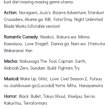
kun) dari masing-masing genre utama:
Action:
Noragami, JoJo’s Bizarre Adventure: Stardust
Crusaders, Akame ga Kill!, Fate/Stay Night Unlimited
Blade Works (Ufotable version)
Romantic Comedy:
Nisekoi, Bokura wa Minna
Kawaisou, Love Stage!!, Danna ga Nani wo Itteiru ka
Wakaranai Ken
Mecha:
Nobunaga The Fool, Captain Earth,
Aldnoah.Zero, Gundam Build Fighters Try
Musical:
Wake Up, Girls!, Love Live! Season 2, Futsuu
no Joshikousei ga [Locodol] Yatte Mita, Hanayamata
Horror:
Black Bullet, Tokyo Ghoul, Kiseijuu: Sei no
Kakuritsu, Terraformars