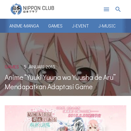
menu
search
ANIME-MANGA
GAMES
J-EVENT
J-MUSIC
J-
GAMES
5 JANUARI 2015
Anime “Yuuki Yuuna wa Yuusha de Aru”
Mendapatkan Adaptasi Game