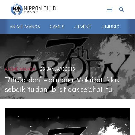
menu
search
ANIME-MANGA
GAMES
J-EVENT
J-MUSIC
J-
ANIME-MANGA
29 JANUARI 2015
“7th Garden” – di mana Malaikat tidak
sebaik itu dan Iblis tidak sejahat itu