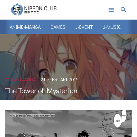
menu
search
ANIME-MANGA
GAMES
J-EVENT
J-MUSIC
J-
ANIME-MANGA
21 FEBRUARI 2015
The Tower of Mysterion