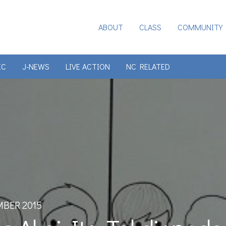
ABOUT
CLASS
COMMUNITY
IC
J-NEWS
LIVE ACTION
NC RELATED
BER 2015