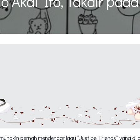
o Akai Ito, Takdir pada
 mungkin pernah mendengar lagu “Just be Friends” yang dil