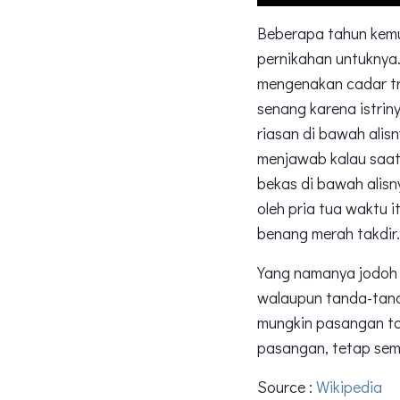
Beberapa tahun kemud
pernikahan untuknya
mengenakan cadar tr
senang karena istrin
riasan di bawah alis
menjawab kalau saat
bekas di bawah alisn
oleh pria tua waktu
benang merah takdir.
Yang namanya jodoh 
walaupun tanda-tanda
mungkin pasangan ta
pasangan, tetap se
Source :
Wikipedia