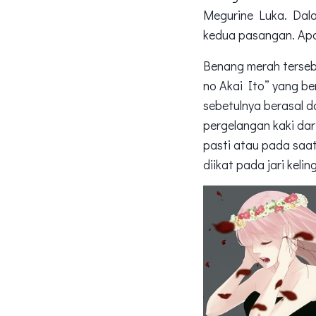
Megurine Luka. Dala
kedua pasangan. Apa
Benang merah terseb
no Akai Ito” yang b
sebetulnya berasal d
pergelangan kaki dar
pasti atau pada saa
diikat pada jari kelin