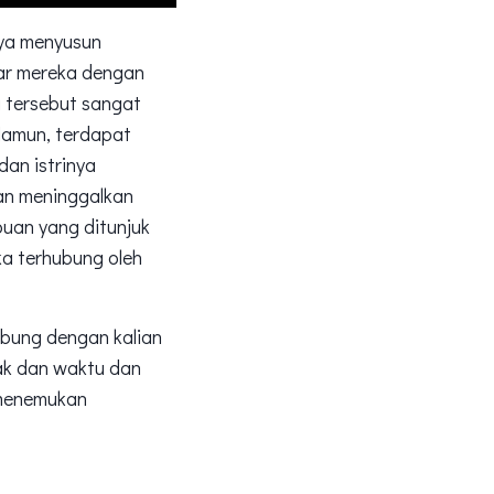
nya menyusun
ar mereka dengan
 tersebut sangat
 Namun, terdapat
an istrinya
dan meninggalkan
puan yang ditunjuk
ka terhubung oleh
ubung dengan kalian
rak dan waktu dan
 menemukan