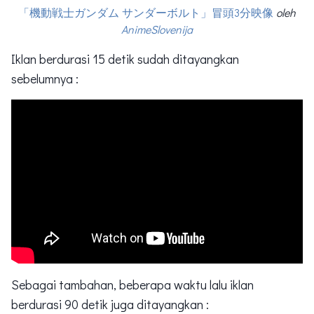
「機動戦士ガンダム サンダーボルト」冒頭3分映像
oleh
AnimeSlovenija
Iklan berdurasi 15 detik sudah ditayangkan
sebelumnya :
Sebagai tambahan, beberapa waktu lalu iklan
berdurasi 90 detik juga ditayangkan :