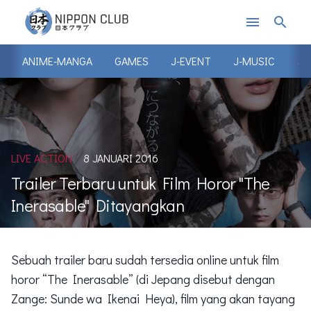
menu
search
ANIME-MANGA
GAMES
J-EVENT
J-MUSIC
J-
LIVE ACTION
8 JANUARI 2016
Trailer Terbaru untuk Film Horor "The
Inerasable" Ditayangkan
Sebuah trailer baru sudah tersedia online untuk film
horor “The Inerasable” (di Jepang disebut dengan
Zange: Sunde wa Ikenai Heya), film yang akan tayang