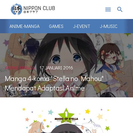
menu
search
ANIME-MANGA
GAMES
J-EVENT
J-MUSIC
J-
ANIME-MANGA
17 JANUARI 2016
Manga 4-koma "Stella no Mahou"
Mendapat Adaptasi Anime