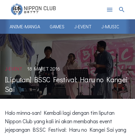
menu
search
ANIME-MANGA
GAMES
J-EVENT
J-MUSIC
J-
J-EVENT
18 MARET 2016
[Liputan] BSSC Festival: Haru no Kangei
Sai
Halo minna-san! Kembali lagi dengan tim liputan
Nippon Club yang kali ini akan membahas event
jejepangan BSSC Festival: Haru no Kangei Sai yang