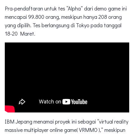
Pra-pendaftaran untuk tes “Alpha” dari demo game ini
mencapai 99.800 orang, meskipun hanya 208 orang
yang dipilih. Tes berlangsung di Tokyo pada tanggal
18-20 Maret.
IBM Jepang menamai proyek ini sebagai “virtual reality
massive multiplayer online game( VRMMO ),” meskipun