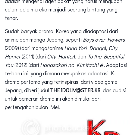
adalah mengenai agen bakat yang harus mengubah
calon idola mereka menjadi seorang bintang yang
tenar.
Sudah banyak drama Korea yang diadaptasi dari
anime dan manga Jepang, seperti
Boys over Flowers
(2009) (dari manga/anime
Hana Yori Dango
),
City
Hunter
(2011) (dari
City Hunter
), dan
To the Beautiful
You
(2012) (dari
Hanazakari no Kimitachi e
). Adaptasi
terbaru ini, yang dimana merupakan adaptasi K-
drama pertama yang terinspirasi dari video game
Jepang, diberi judul
THE iDOLM@STER.KR
, dan audisi
untuk pemeran drama ini akan dimulai dari
pertengahan bulan Mei.