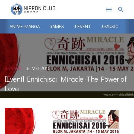
menu
search
ANIME-MANGA
GAMES
J-EVENT
J-MUSIC
J-
J-EVENT
8 MEI 2016
[Event] Ennichisai Miracle -The Power of
Love