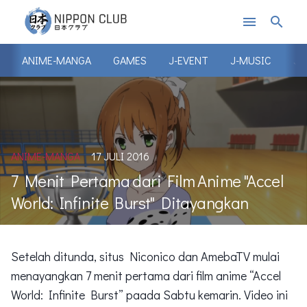
menu
search
ANIME-MANGA
GAMES
J-EVENT
J-MUSIC
J-
ANIME-MANGA
17 JULI 2016
7 Menit Pertama dari Film Anime "Accel
World: Infinite Burst" Ditayangkan
Setelah ditunda, situs Niconico dan AmebaTV mulai
menayangkan 7 menit pertama dari film anime “Accel
World: Infinite Burst” paada Sabtu kemarin. Video ini