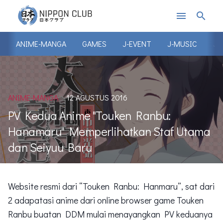
menu
search
ANIME-MANGA
GAMES
J-EVENT
J-MUSIC
J-
ANIME-MANGA
12 AGUSTUS 2016
PV Kedua Anime "Touken Ranbu:
Hanamaru" Memperlihatkan Staf Utama
dan Seiyuu Baru
Website resmi dari “Touken Ranbu: Hanmaru”, sat dari
2 adapatasi anime dari online browser game Touken
Ranbu buatan DDM mulai menayangkan PV keduanya