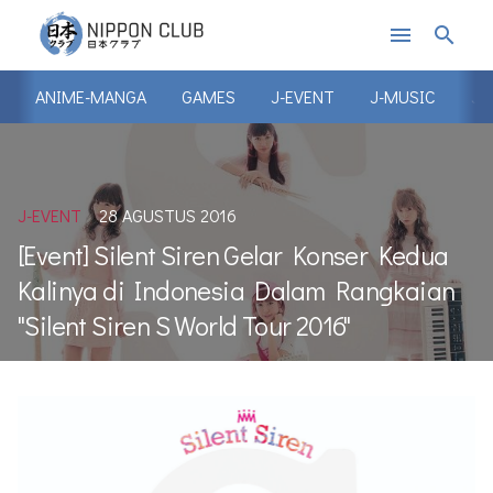
menu
search
ANIME-MANGA
GAMES
J-EVENT
J-MUSIC
J-
J-EVENT
28 AGUSTUS 2016
[Event] Silent Siren Gelar Konser Kedua
Kalinya di Indonesia Dalam Rangkaian
"Silent Siren S World Tour 2016"