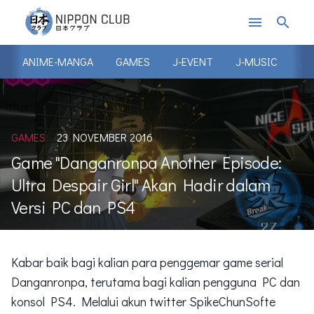
menu
search
ANIME-MANGA
GAMES
J-EVENT
J-MUSIC
J-
GAMES
23 NOVEMBER 2016
Game "Danganronpa Another Episode:
Ultra Despair Girl" Akan Hadir dalam
Versi PC dan PS4
Kabar baik bagi kalian para penggemar game serial
Danganronpa, terutama bagi kalian pengguna PC dan
konsol PS4. Melalui akun twitter SpikeChunSofte