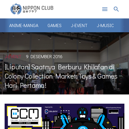
menu
search
ANIME-MANGA
GAMES
J-EVENT
J-MUSIC
J-
J-EVENT
9 DESEMBER 2016
[Liputan] Saatnya Berburu Khilafan di
Colony Collection Market: Toys & Games
Hari Pertama!