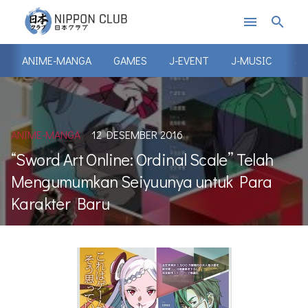
menu
search
ANIME-MANGA
GAMES
J-EVENT
J-MUSIC
J-
ANIME-MANGA
12 DESEMBER 2016
“Sword Art Online: Ordinal Scale” Telah
Mengumumkan Seiyuunya untuk Para
Karakter Baru