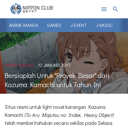
menu
search
ANIME-MANGA
GAMES
J-EVENT
J-MUSIC
J-
ANIME-MANGA
12 JANUARI 2017
Bersiaplah Untuk "Proyek Besar" dari
Kazuma Kamachi untuk Tahun Ini
Situs resmi untuk light novel karangan Kazuma
Kamachi
(To Aru Majutsu no Index, Heavy Object)
telah memberitahukan secara sekilas pada Selasa