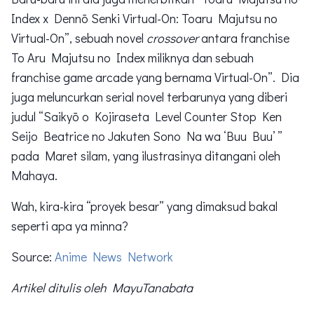
Index x Dennō Senki Virtual-On: Toaru Majutsu no
Virtual-On”, sebuah novel
crossover
antara franchise
To Aru Majutsu no Index miliknya dan sebuah
franchise game arcade yang bernama Virtual-On”. Dia
juga meluncurkan serial novel terbarunya yang diberi
judul “Saikyō o Kojiraseta Level Counter Stop Ken
Seijo Beatrice no Jakuten Sono Na wa ‘Buu Buu’ ”
pada Maret silam, yang ilustrasinya ditangani oleh
Mahaya.
Wah, kira-kira “proyek besar” yang dimaksud bakal
seperti apa ya minna?
Source:
Anime News Network
Artikel ditulis oleh MayuTanabata