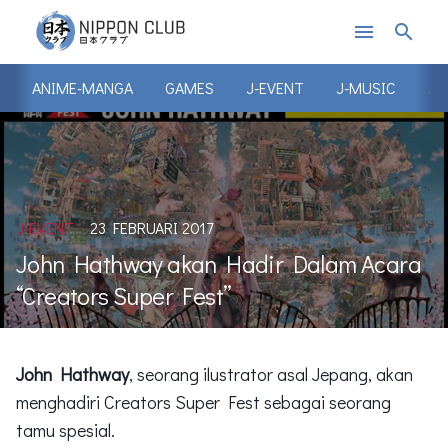
menu
search
ANIME-MANGA
GAMES
J-EVENT
J-MUSIC
J-
J-EVENT
23 FEBRUARI 2017
John Hathway akan Hadir Dalam Acara
“Creators Super Fest”
John Hathway
, seorang ilustrator asal Jepang, akan
menghadiri Creators Super Fest sebagai seorang
tamu spesial.