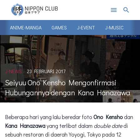
menu
search
ANIME-MANGA
GAMES
J-EVENT
J-MUSIC
J-
J-NEWS
23 FEBRUARI 2017
Seiyuu Ono Kensho Mengonfirmasi
Hubungannya dengan Kana Hanazawa
Beberapa hari yang lalu beredar foto
Ono Kensho
dan
Kana Hanazawa
yang terlibat dalam
double date
di
sebuah restoran di daerah Yoyogi, Tokyo pada 12