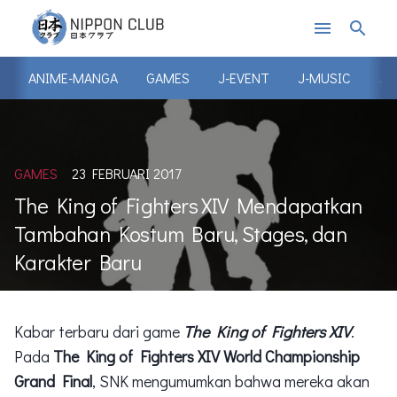
menu
search
ANIME-MANGA
GAMES
J-EVENT
J-MUSIC
J-
GAMES
23 FEBRUARI 2017
The King of Fighters XIV Mendapatkan
Tambahan Kostum Baru, Stages, dan
Karakter Baru
Kabar terbaru dari game
The King of Fighters XIV
.
Pada
The King of Fighters XIV World Championship
Grand Final
, SNK mengumumkan bahwa mereka akan