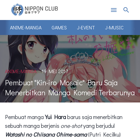
menu
search
ANIME-MANGA
GAMES
J-EVENT
J-MUSIC
J-
ANIME-MANGA
19 MEI 2017
Pembuat "Kin-iro Mosaic" Baru Saja
Menerbitkan Manga Komedi Terbarunya
Pembuat manga
Yui Hara
barus saja menerbitkan
sebuah manga berjenis
one-shot
yang berjudul
Watashi no Chiisana Ohime-sama
(Putri Kecilku)