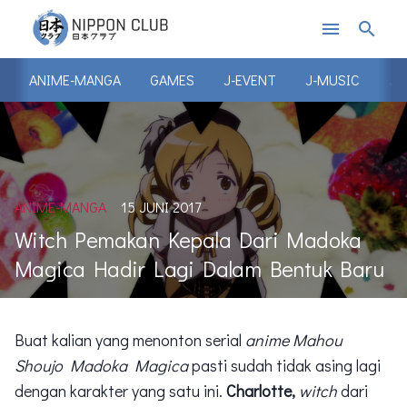
menu
search
ANIME-MANGA
GAMES
J-EVENT
J-MUSIC
J-
ANIME-MANGA
15 JUNI 2017
Witch Pemakan Kepala Dari Madoka
Magica Hadir Lagi Dalam Bentuk Baru
Buat kalian yang menonton serial
anime
Mahou
Shoujo Madoka Magica
pasti sudah tidak asing lagi
dengan karakter yang satu ini.
Charlotte,
witch
dari