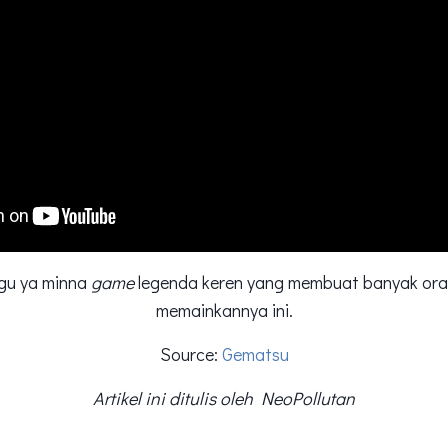
ggu ya minna
game
legenda keren yang membuat banyak oran
memainkannya ini.
Source:
Gematsu
Artikel ini ditulis oleh NeoPollutan