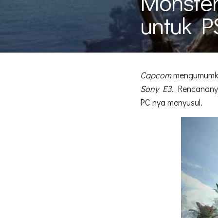
Monster 
untuk P
Capcom
mengumum
Sony E3
. Rencananya
PC nya menyusul.