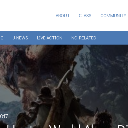
ABOUT
CLASS
COMMUNITY
IC
J-NEWS
LIVE ACTION
NC RELATED
017