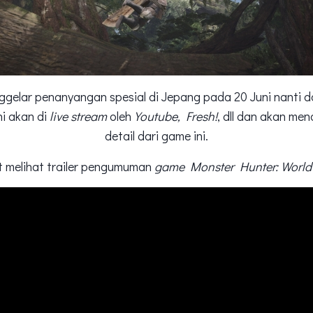
gelar penanyangan spesial di Jepang pada 20 Juni nanti da
i akan di
live stream
oleh
Youtube, Fresh!
, dll dan akan me
detail dari game ini.
t melihat trailer pengumuman
game Monster Hunter: World