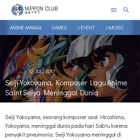
menu
search
ANIME-MANGA
GAMES
J-EVENT
J-MUSIC
J-
J-MUSIC
12 JULI 2017
Seiji Yokoyama, Komposer Lagu Anime
Saint Seiya Meninggal Dunia
Seiji Yokoyama, seorang komposer asal Hiroshima,
Yokoyama, meninggal dunia pada hari Sabtu karena
penyakit pneumonia. Seiji Yokoyama meninggal di