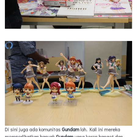
Di sini juga ada komunitas
Gundam
loh. Kali ini mereka
memperlihatkan banyak
Gundam
yang keren banget dan