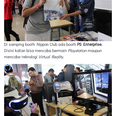
Di samping booth Nippon Club ada booth
PS Enterprise
.
Disini kalian bisa mencoba bermain
Playstation
maupun
mencoba teknologi
Virtual Reality
.