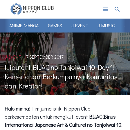
menu
search
ANIME-MANGA
GAMES
J-EVENT
J-MUSIC
J-
J-EVENT
7 SEPTEMBER 2017
[Liputan] BIJAC no Tanjoiwai 10 Day 1!
Kemeriahan Berkumpulnya Komunitas
dan Kreator!
Halo minna! Tim jurnalistik Nippon Club
berkesempatan untuk mengikuti event
BIJAC(Binus
International Japanese Art & Culture) no Tanjoiwai 10
!