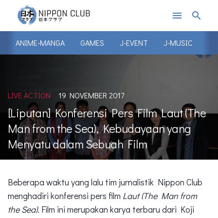
menu
search
ANIME-MANGA
GAMES
J-EVENT
J-MUSIC
J-
LIVE ACTION
19 NOVEMBER 2017
[Liputan] Konferensi Pers Film Laut (The
Man from the Sea), Kebudayaan yang
Menyatu dalam Sebuah Film
Beberapa waktu yang lalu tim jurnalistik Nippon Club
menghadiri konferensi pers film
Laut (The Man from
the Sea).
Film ini merupakan karya terbaru dari Koji