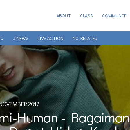
ABOUT
CLASS
COMMUNITY
IC
J-NEWS
LIVE ACTION
NC RELATED
NOVEMBER 2017
emi-Human - Bagaiman