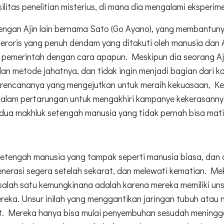
ilitas penelitian misterius, di mana dia mengalami eksperim
engan Ajin lain bernama Sato (Go Ayano), yang membantuny
eroris yang penuh dendam yang ditakuti oleh manusia dan 
 pemerintah dengan cara apapun. Meskipun dia seorang Aji
dan metode jahatnya, dan tidak ingin menjadi bagian dari k
 rencananya yang mengejutkan untuk meraih kekuasaan, K
dalam pertarungan untuk mengakhiri kampanye kekerasannya
dua makhluk setengah manusia yang tidak pernah bisa mat
setengah manusia yang tampak seperti manusia biasa, dan 
nerasi segera setelah sekarat, dan melewati kematian. Me
i salah satu kemungkinana adalah karena mereka memiliki uns
reka. Unsur inilah yang menggantikan jaringan tubuh atau n
. Mereka hanya bisa mulai penyembuhan sesudah meningga