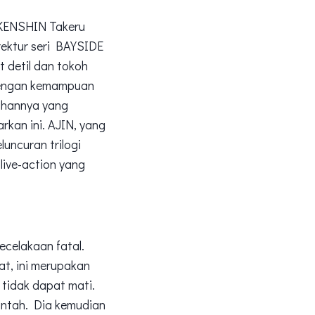
I KENSHIN Takeru
rektur seri BAYSIDE
detil dan tokoh
 dengan kemampuan
rahannya yang
rkan ini. AJIN, yang
luncuran trilogi
live-action yang
ecelakaan fatal.
at, ini merupakan
tidak dapat mati.
rintah. Dia kemudian