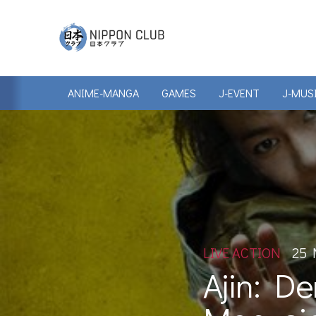
ANIME-MANGA
GAMES
J-EVENT
J-MUS
LIVE ACTION
25 
Ajin: D