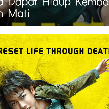
a Dapat Hidup Kembal
h Mati