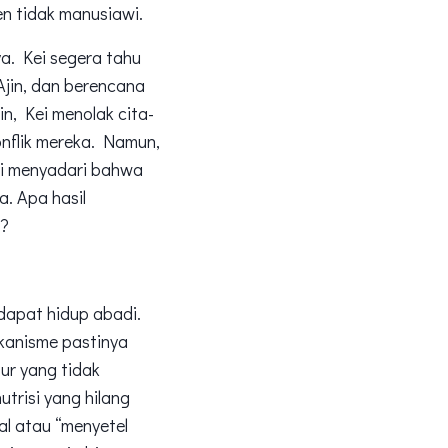
en tidak manusiawi.
a. Kei segera tahu
Ajin, dan berencana
n, Kei menolak cita-
onflik mereka. Namun,
ei menyadari bahwa
. Apa hasil
i?
dapat hidup abadi.
kanisme pastinya
ur yang tidak
utrisi yang hilang
l atau “menyetel