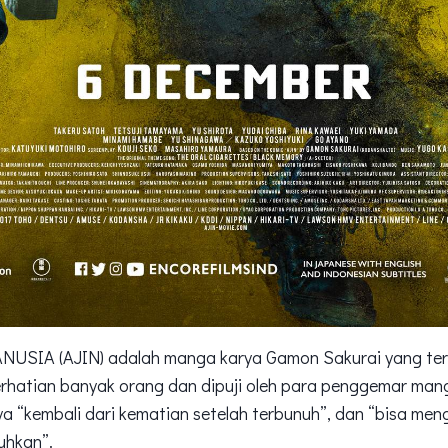
SIA (AJIN) adalah manga karya Gamon Sakurai yang terb
erhatian banyak orang dan dipuji oleh para penggemar ma
a “kembali dari kematian setelah terbunuh”, dan “bisa men
uhkan”.