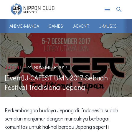
menu
search
ANIME-MANGA
GAMES
J-EVENT
J-MUSIC
J-
J-EVENT
24 NOVEMBER 2017
[Event] J-CAFEST UMN 2017, Sebuah
Festival Tradisional Jepang
Perkembangan budaya Jepang di Indonesia sudah
semakin menjamur dengan munculnya berbagai
komunitas untuk hal-hal berbau Jepang seperti