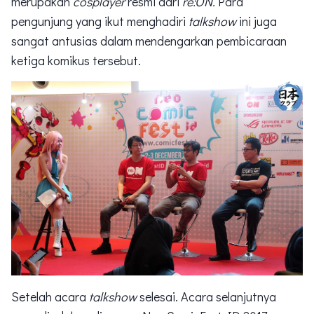
merupakan
cosplayer
resmi dari
re:ON.
Para
pengunjung yang ikut menghadiri
talkshow
ini juga
sangat antusias dalam mendengarkan pembicaraan
ketiga komikus tersebut.
Setelah acara
talkshow
selesai. Acara selanjutnya