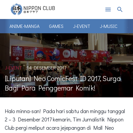
menu
search
ANIME-MANGA
GAMES
J-EVENT
J-MUSIC
J-
J-EVENT
14 DESEMBER 2017
[Liputan] Neo ComicFest ID 2017, Surga
Bagi Para Penggemar Komik!
Halo minna-san! Pada hari sabtu dan minggu tanggal
2 – 3 Desember 2017 kemarin, Tim Jurnalistik Nippon
Club pergi meliput acara jejepangan di Mall Neo