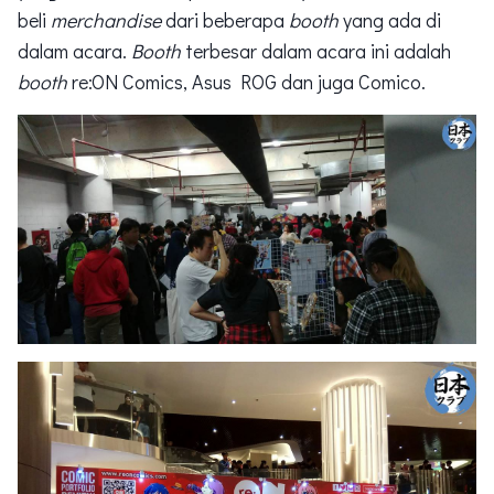
beli
merchandise
dari beberapa
booth
yang ada di
dalam acara.
Booth
terbesar dalam acara ini adalah
booth
re:ON Comics, Asus ROG dan juga Comico.