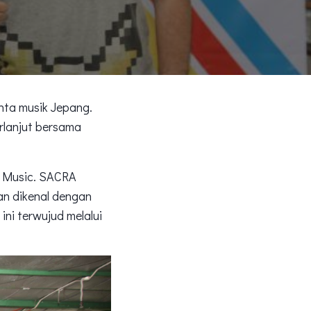
n
nta musik Jepang.
erlanjut bersama
 Music. SACRA
an dikenal dengan
ini terwujud melalui