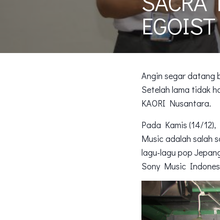
SACRA M
EGOIST
Angin segar datang b
Setelah lama tidak ha
KAORI Nusantara.
Pada Kamis (14/12)
Music adalah salah s
lagu-lagu pop Jepang
Sony Music Indonesia