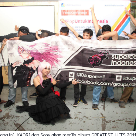
na ini, KAORI dan Sony akan merilis album GREATEST HITS 201