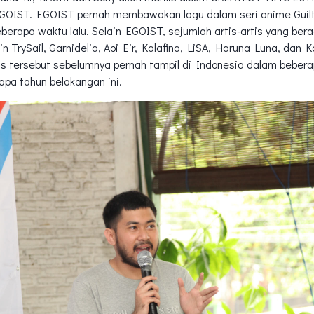
EGOIST. EGOIST pernah membawakan lagu dalam seri anime Guil
eberapa waktu lalu. Selain EGOIST, sejumlah artis-artis yang be
n TrySail, Garnidelia, Aoi Eir, Kalafina, LiSA, Haruna Luna, da
tis tersebut sebelumnya pernah tampil di Indonesia dalam beber
pa tahun belakangan ini.