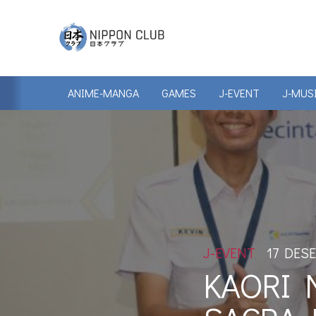
ANIME-MANGA
GAMES
J-EVENT
J-MUS
J-EVENT
17 DES
KAORI N