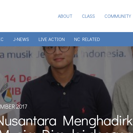
ABOUT
CLASS
COMMUNITY
IC
J-NEWS
LIVE ACTION
NC RELATED
EMBER 2017
usantara Menghadirka