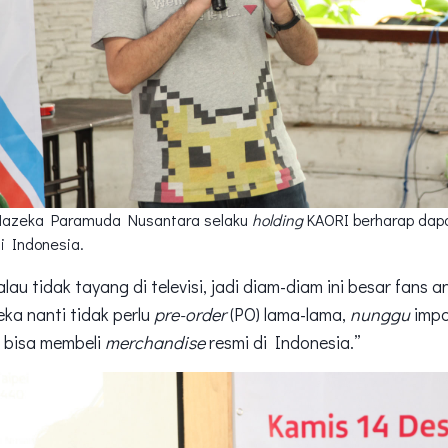
 Nazeka Paramuda Nusantara selaku
holding
KAORI berharap da
i Indonesia.
au tidak tayang di televisi, jadi diam-diam ini besar fans a
ka nanti tidak perlu
pre-order
(PO) lama-lama,
nunggu
impo
i bisa membeli
merchandise
resmi di Indonesia.”