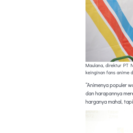
Maulana, direktur PT
keinginan fans anime d
“Animenya populer wal
dan harapannya mere
harganya mahal, tap