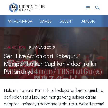
menu
search
ANIME-MANGA
GAMES
J-EVENT
J-MUSIC
J-
LIVE ACTION
9 JANUARI 2018
Seri Live Action dari Kakegurui
Memperlihatkan Cuplikan Video Trailer
Pertamanya
Halo minna-san! Kali ini kita kedapatan berita gembira
dari salah satu judul seri manga yang sukses dalam
adaptasi animenya beberapa waktu lalu. Website resmi