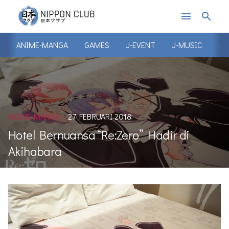
menu
search
ANIME-MANGA
GAMES
J-EVENT
J-MUSIC
J-
ANIME-MANGA
27 FEBRUARI 2018
Hotel Bernuansa “Re:Zero” Hadir di
Akihabara